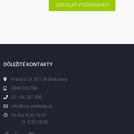
ODOSLAŤ POŽIADAVKU
DÔLEŽITÉ KONTAKTY
Pražská 33, 811 04 Bratislava
0948 916 384
02 / 64 287 496
info@top-preklady.sk
Po-Pia: 8:30-16:30
St: 8:30-18:00