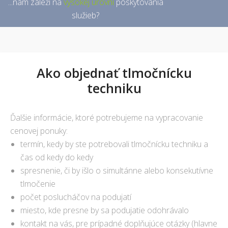
...nám záleží na
vysokej úrovni
poskytovania
služieb?
Ako objednať tlmočnícku
techniku
Ďalšie informácie, ktoré potrebujeme na vypracovanie
cenovej ponuky:
termín, kedy by ste potrebovali tlmočnícku techniku a
čas od kedy do kedy
spresnenie, či by išlo o simultánne alebo konsekutívne
tlmočenie
počet poslucháčov na podujatí
miesto, kde presne by sa podujatie odohrávalo
kontakt na vás, pre prípadné doplňujúce otázky (hlavne