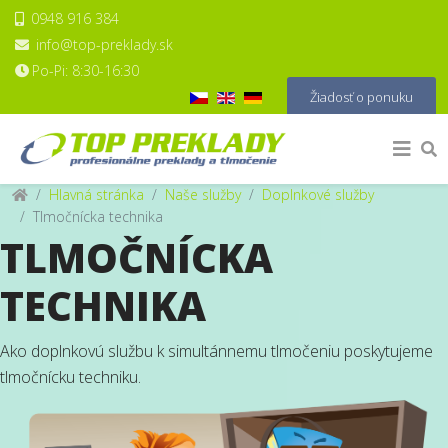
0948 916 384
info@top-preklady.sk
Po-Pi: 8:30-16:30
Vyberte váš jazyk
Žiadosť o ponuku
Hlavná stránka
Naše služby
Doplnkové služby
Tlmočnícka technika
TLMOČNÍCKA
TECHNIKA
Ako doplnkovú službu k simultánnemu tlmočeniu poskytujeme
tlmočnícku techniku.