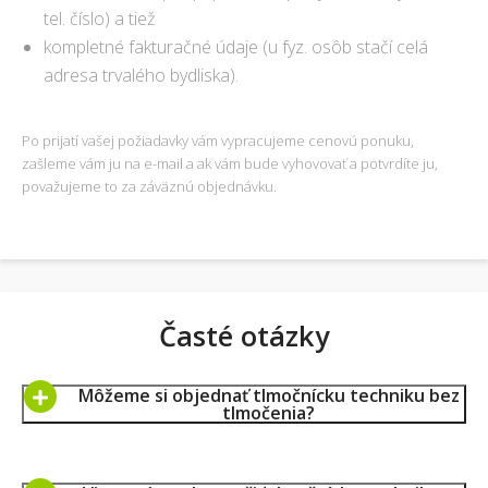
tel. číslo) a tiež
kompletné fakturačné údaje (u fyz. osôb stačí celá
adresa trvalého bydliska).
Po prijatí vašej požiadavky vám vypracujeme cenovú ponuku,
zašleme vám ju na e-mail a ak vám bude vyhovovať a potvrdíte ju,
považujeme to za záväznú objednávku.
Časté otázky
Môžeme si objednať tlmočnícku techniku bez
tlmočenia?