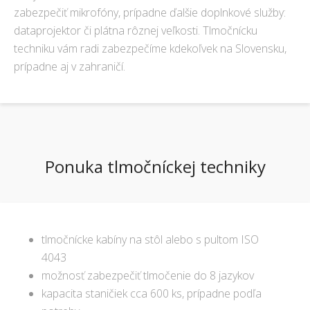
zabezpečiť mikrofóny, prípadne ďalšie doplnkové služby:
dataprojektor či plátna rôznej veľkosti. Tlmočnícku
techniku vám radi zabezpečíme kdekoľvek na Slovensku,
prípadne aj v zahraničí.
Ponuka tlmočníckej techniky
tlmočnícke kabíny na stôl alebo s pultom ISO
4043
možnosť zabezpečiť tlmočenie do 8 jazykov
kapacita staničiek cca 600 ks, prípadne podľa