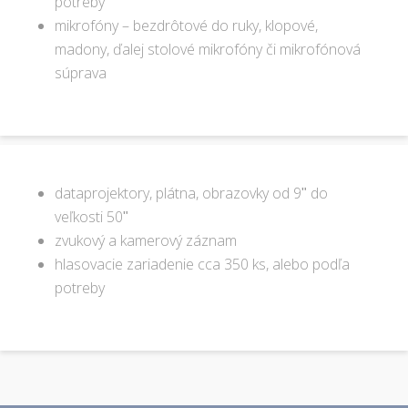
potreby
mikrofóny – bezdrôtové do ruky, klopové,
madony, ďalej stolové mikrofóny či mikrofónová
súprava
dataprojektory, plátna, obrazovky od 9ʺ do
veľkosti 50ʺ
zvukový a kamerový záznam
hlasovacie zariadenie cca 350 ks, alebo podľa
potreby