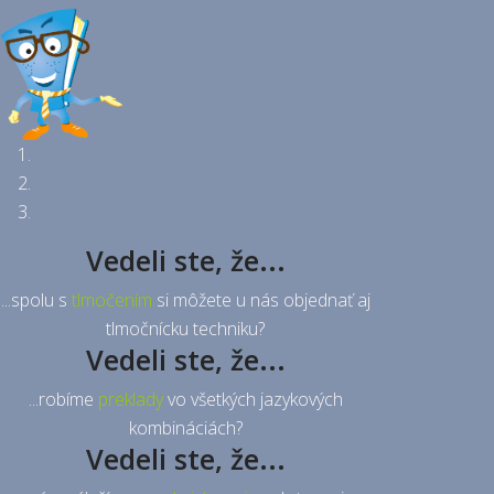
Vedeli ste, že...
...spolu s
tlmočením
si môžete u nás objednať aj
tlmočnícku techniku?
Vedeli ste, že...
...robíme
preklady
vo všetkých jazykových
kombináciách?
Vedeli ste, že...