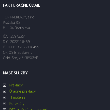
FAKTURAČNÉ ÚDAJE
TOP PREKLADY, s.r.o.
Pražská 35
811 04 Bratislava
IČO: 35972351
DIČ: 2022116459
IČ DPH: SK2022116459
OR OS Bratislava I,
Odd. Sro, vl.č.:38908/B
NAŠE SLUŽBY
Preklady
Úradné preklady
Tlmočenie
Korektúry
DTP grafické spracovanie