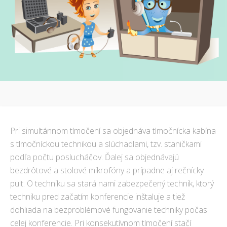
Pri simultánnom tlmočení sa objednáva tlmočnícka kabína
s tlmočníckou technikou a slúchadlami, tzv. staničkami
podľa počtu poslucháčov. Ďalej sa objednávajú
bezdrôtové a stolové mikrofóny a prípadne aj rečnícky
pult. O techniku sa stará nami zabezpečený technik, ktorý
techniku pred začatím konferencie inštaluje a tiež
dohliada na bezproblémové fungovanie techniky počas
celej konferencie. Pri konsekutívnom tlmočení stačí