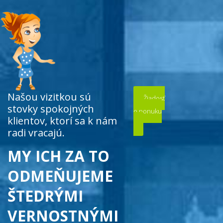
Našou vizitkou sú
Žiadosť
stovky spokojných
o ponuku
klientov, ktorí sa k nám
radi vracajú.
MY ICH ZA TO
ODMEŇUJEME
ŠTEDRÝMI
VERNOSTNÝMI