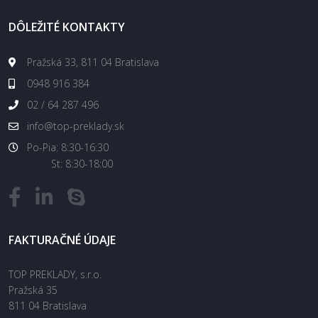
DÔLEŽITÉ KONTAKTY
Pražská 33, 811 04 Bratislava
0948 916 384
02 / 64 287 496
info@top-preklady.sk
Po-Pia: 8:30-16:30
St: 8:30-18:00
FAKTURAČNÉ ÚDAJE
TOP PREKLADY, s.r.o.
Pražská 35
811 04 Bratislava