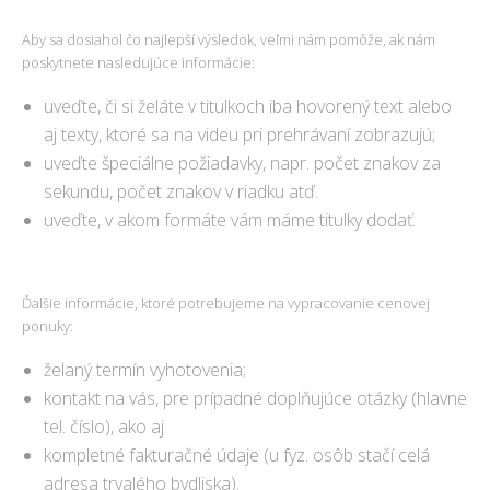
Aby sa dosiahol čo najlepší výsledok, veľmi nám pomôže, ak nám
poskytnete nasledujúce informácie:
uveďte, či si želáte v titulkoch iba hovorený text alebo
aj texty, ktoré sa na videu pri prehrávaní zobrazujú;
uveďte špeciálne požiadavky, napr. počet znakov za
sekundu, počet znakov v riadku atď.
uveďte, v akom formáte vám máme titulky dodať.
Ďalšie informácie, ktoré potrebujeme na vypracovanie cenovej
ponuky:
želaný termín vyhotovenia;
kontakt na vás, pre prípadné doplňujúce otázky (hlavne
tel. číslo), ako aj
kompletné fakturačné údaje (u fyz. osôb stačí celá
adresa trvalého bydliska).