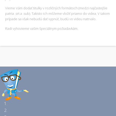
Vieme Vám dodať titulky v rozličných formátoch (medzi najčastejšie
patria .srt a .sub). Takisto ich môžeme vložiť priamo do videa. V takom
prípade sa však nebudú dať vypnúť, budú vo videu natrvalo.
Radi vyhovieme vašim špeciálnym požiadavkám.