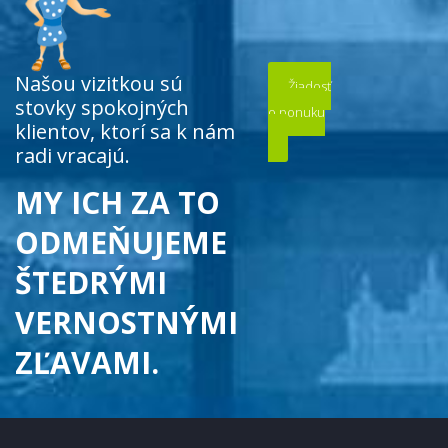
Našou vizitkou sú
Žiadosť
stovky spokojných
o ponuku
klientov, ktorí sa k nám
radi vracajú.
MY ICH ZA TO
ODMEŇUJEME
ŠTEDRÝMI
VERNOSTNÝMI
ZĽAVAMI.