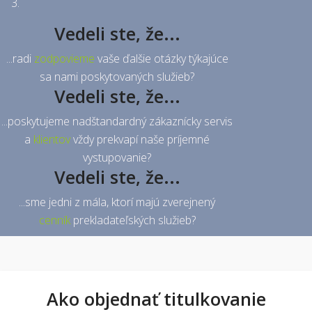
Vedeli ste, že...
...radi
zodpovieme
vaše ďalšie otázky týkajúce
sa nami poskytovaných služieb?
Vedeli ste, že...
...poskytujeme nadštandardný zákaznícky servis
a
klientov
vždy prekvapí naše príjemné
vystupovanie?
Vedeli ste, že...
...sme jedni z mála, ktorí majú zverejnený
cenník
prekladateľských služieb?
Ako objednať titulkovanie