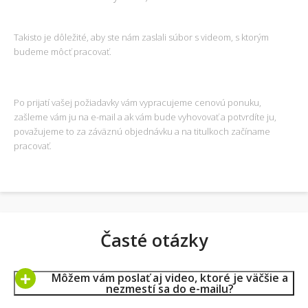
Takisto je dôležité, aby ste nám zaslali súbor s videom, s ktorým
budeme môcť pracovať.
Po prijatí vašej požiadavky vám vypracujeme cenovú ponuku,
zašleme vám ju na e-mail a ak vám bude vyhovovať a potvrdíte ju,
považujeme to za záväznú objednávku a na titulkoch začíname
pracovať.
Časté otázky
Môžem vám poslať aj video, ktoré je väčšie a
nezmestí sa do e-mailu?