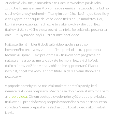
Zriedkavé však nie je ani video s titulkami v rovnakom jazyku ako
zvuk. Aký to má význam? V prvom rade nemôžeme zabúdať na ľudí so
sluchovým znevýhodnením. Titulky im pomôžu, i keď nejde špecificky
o titulky pre nepočujúcich. Vaše video tiež sleduje množstvo ľudí,
ktorí si zvuk nezapnú, nech už je to z akéhokoľvek dôvodu. Bez
titulkov si však z vášho videa pozrú iba niekoľko sekúnd a posunú sa
ďalej. Titulky navyše zvyšujú zrozumiteľnosť videa.
Najčastejšie nám klienti dodávajú video spolu s prepisom
hovoreného textu a my zabezpečíme preklad textu aj potrebnú
technickú úpravu. Text preložíme a v titulkovacom programe ho
načasujeme a upravíme tak, aby ste ho mohli bez akýchkoľvek
ďalších úprav vložiť do videa. Zohľadníme aj primeranú čítaciu
rýchlosť, počet znakov v jednom titulku a ďalšie Vami stanovené
požiadavky.
V prípade potreby sa na nás však môžete obrátiť aj vtedy, keď
nemáte text videa prepísaný. Medzi naše doplnkové služby totiž patrí
aj
prepis videa
. Okrem postupu uvedeného vyššie bude prekladu a
titulkovaniu predchádzať aj prepis hovoreného slova obsiahnutého
vo videu. Vieme prepísať a následne otitulkovať video v akomkoľvek
jazyku.