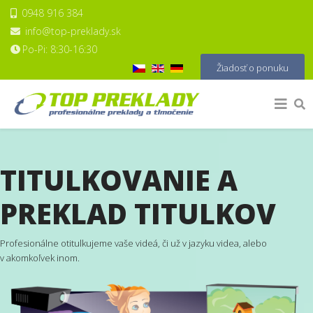
0948 916 384
info@top-preklady.sk
Po-Pi: 8:30-16:30
Vyberte váš jazyk
Žiadosť o ponuku
TITULKOVANIE A
PREKLAD TITULKOV
Profesionálne otitulkujeme vaše videá, či už v jazyku videa, alebo
v akomkoľvek inom.