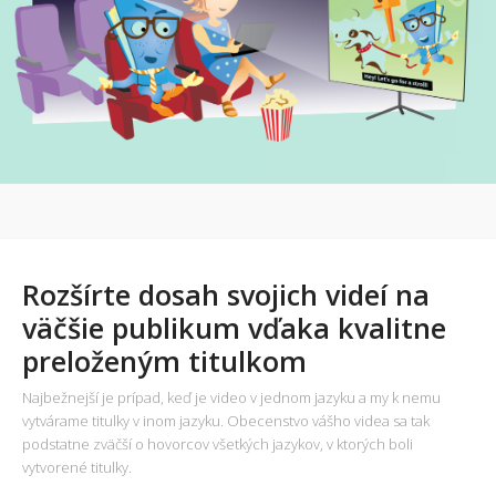
Rozšírte dosah svojich videí na
väčšie publikum vďaka kvalitne
preloženým titulkom
Najbežnejší je prípad, keď je video v jednom jazyku a my k nemu
vytvárame titulky v inom jazyku. Obecenstvo vášho videa sa tak
podstatne zväčší o hovorcov všetkých jazykov, v ktorých boli
vytvorené titulky.